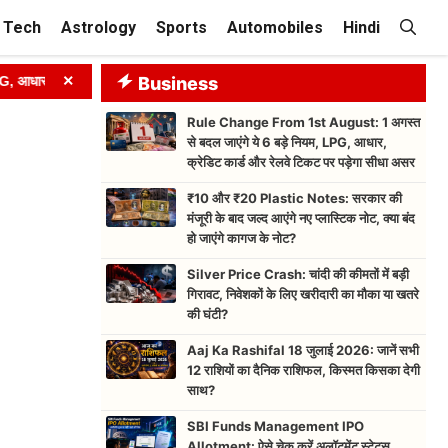
Tech
Astrology
Sports
Automobiles
Hindi
×
, क्रेडिट कार्ड और रेलवे टिकट पर पड़ेगा सीधा असर
Business
➤
₹10 और ₹20 Plast
Rule Change From 1st August: 1 अगस्त
से बदल जाएंगे ये 6 बड़े नियम, LPG, आधार,
क्रेडिट कार्ड और रेलवे टिकट पर पड़ेगा सीधा असर
₹10 और ₹20 Plastic Notes: सरकार की
मंजूरी के बाद जल्द आएंगे नए प्लास्टिक नोट, क्या बंद
हो जाएंगे कागज के नोट?
Silver Price Crash: चांदी की कीमतों में बड़ी
गिरावट, निवेशकों के लिए खरीदारी का मौका या खतरे
की घंटी?
Aaj Ka Rashifal 18 जुलाई 2026: जानें सभी
12 राशियों का दैनिक राशिफल, किस्मत किसका देगी
साथ?
SBI Funds Management IPO
Allotment: ऐसे चेक करें अलॉटमेंट स्टेटस,