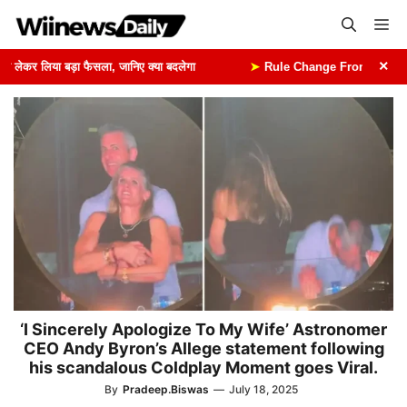
Skip
Me
to
content
×
ेकर लिया बड़ा फैसला, जानिए क्या बदलेगा
➤
Rule Change From 1st August: 1
‘I Sincerely Apologize To My Wife’ Astronomer
CEO Andy Byron’s Allege statement following
his scandalous Coldplay Moment goes Viral.
By
Pradeep.Biswas
—
July 18, 2025