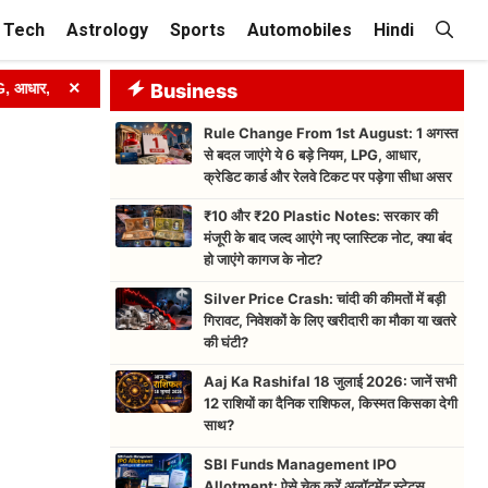
Tech
Astrology
Sports
Automobiles
Hindi
×
 क्रेडिट कार्ड और रेलवे टिकट पर पड़ेगा सीधा असर
Business
➤
₹10 और ₹20 Plasti
Rule Change From 1st August: 1 अगस्त
से बदल जाएंगे ये 6 बड़े नियम, LPG, आधार,
क्रेडिट कार्ड और रेलवे टिकट पर पड़ेगा सीधा असर
₹10 और ₹20 Plastic Notes: सरकार की
मंजूरी के बाद जल्द आएंगे नए प्लास्टिक नोट, क्या बंद
हो जाएंगे कागज के नोट?
Silver Price Crash: चांदी की कीमतों में बड़ी
गिरावट, निवेशकों के लिए खरीदारी का मौका या खतरे
की घंटी?
Aaj Ka Rashifal 18 जुलाई 2026: जानें सभी
12 राशियों का दैनिक राशिफल, किस्मत किसका देगी
साथ?
SBI Funds Management IPO
Allotment: ऐसे चेक करें अलॉटमेंट स्टेटस,