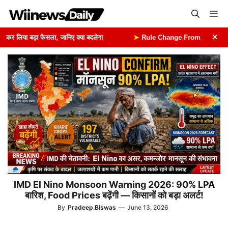
Skip
Me
to
content
×
र लिया बड़ा फैसला, जानिए क्या बदलेगा
➤
Rule Change From 1st August: 1 अ
IMD El Nino Monsoon Warning 2026: 90% LPA
बारिश, Food Prices बढ़ेंगी — किसानों को बड़ा अलर्ट!
By
Pradeep.Biswas
—
June 13, 2026