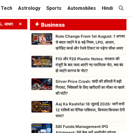
Tech
Astrology
Sports
Automobiles
Hindi
×
, क्रेडिट कार्ड और रेलवे टिकट पर पड़ेगा सीधा असर
Business
➤
₹10 और ₹20 Plast
Rule Change From 1st August: 1 अगस्त
से बदल जाएंगे ये 6 बड़े नियम, LPG, आधार,
क्रेडिट कार्ड और रेलवे टिकट पर पड़ेगा सीधा असर
₹10 और ₹20 Plastic Notes: सरकार की
मंजूरी के बाद जल्द आएंगे नए प्लास्टिक नोट, क्या बंद
हो जाएंगे कागज के नोट?
Silver Price Crash: चांदी की कीमतों में बड़ी
गिरावट, निवेशकों के लिए खरीदारी का मौका या खतरे
की घंटी?
Aaj Ka Rashifal 18 जुलाई 2026: जानें सभी
12 राशियों का दैनिक राशिफल, किस्मत किसका देगी
साथ?
SBI Funds Management IPO
Allotment: ऐसे चेक करें अलॉटमेंट स्टेटस,