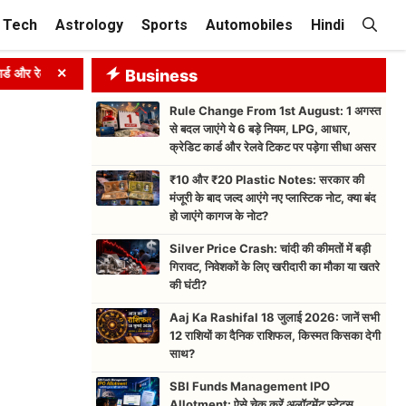
Tech
Astrology
Sports
Automobiles
Hindi
×
 रेलवे टिकट पर पड़ेगा सीधा असर
Business
➤
₹10 और ₹20 Plastic Notes: सरकार की 
Rule Change From 1st August: 1 अगस्त
से बदल जाएंगे ये 6 बड़े नियम, LPG, आधार,
क्रेडिट कार्ड और रेलवे टिकट पर पड़ेगा सीधा असर
₹10 और ₹20 Plastic Notes: सरकार की
मंजूरी के बाद जल्द आएंगे नए प्लास्टिक नोट, क्या बंद
हो जाएंगे कागज के नोट?
Silver Price Crash: चांदी की कीमतों में बड़ी
गिरावट, निवेशकों के लिए खरीदारी का मौका या खतरे
की घंटी?
Aaj Ka Rashifal 18 जुलाई 2026: जानें सभी
12 राशियों का दैनिक राशिफल, किस्मत किसका देगी
साथ?
SBI Funds Management IPO
Allotment: ऐसे चेक करें अलॉटमेंट स्टेटस,