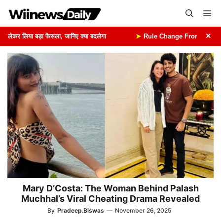
Skip
Me
to
content
×
ेकर लिया बड़ा फैसला, जानिए क्या बदलेगा
➤
Rule Change From 1st August: 1
Mary D’Costa: The Woman Behind Palash
Muchhal’s Viral Cheating Drama Revealed
By
Pradeep.Biswas
—
November 26, 2025