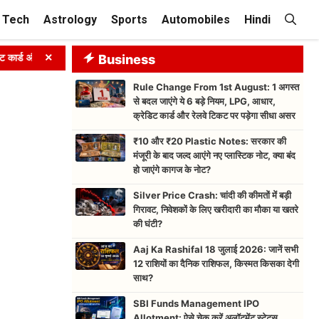
Tech
Astrology
Sports
Automobiles
Hindi
×
ड और रेलवे टिकट पर पड़ेगा सीधा असर
Business
➤
₹10 और ₹20 Plastic Notes: सरकार
Rule Change From 1st August: 1 अगस्त
से बदल जाएंगे ये 6 बड़े नियम, LPG, आधार,
क्रेडिट कार्ड और रेलवे टिकट पर पड़ेगा सीधा असर
₹10 और ₹20 Plastic Notes: सरकार की
मंजूरी के बाद जल्द आएंगे नए प्लास्टिक नोट, क्या बंद
हो जाएंगे कागज के नोट?
Silver Price Crash: चांदी की कीमतों में बड़ी
गिरावट, निवेशकों के लिए खरीदारी का मौका या खतरे
की घंटी?
Aaj Ka Rashifal 18 जुलाई 2026: जानें सभी
12 राशियों का दैनिक राशिफल, किस्मत किसका देगी
साथ?
SBI Funds Management IPO
Allotment: ऐसे चेक करें अलॉटमेंट स्टेटस,