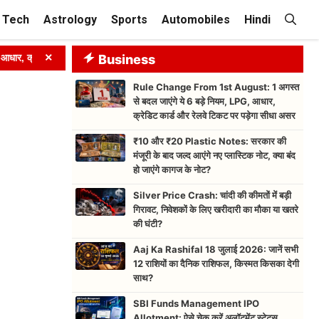
Tech
Astrology
Sports
Automobiles
Hindi
×
्रेडिट कार्ड और रेलवे टिकट पर पड़ेगा सीधा असर
Business
➤
₹10 और ₹20 Plastic 
Rule Change From 1st August: 1 अगस्त
से बदल जाएंगे ये 6 बड़े नियम, LPG, आधार,
क्रेडिट कार्ड और रेलवे टिकट पर पड़ेगा सीधा असर
₹10 और ₹20 Plastic Notes: सरकार की
मंजूरी के बाद जल्द आएंगे नए प्लास्टिक नोट, क्या बंद
हो जाएंगे कागज के नोट?
Silver Price Crash: चांदी की कीमतों में बड़ी
गिरावट, निवेशकों के लिए खरीदारी का मौका या खतरे
की घंटी?
Aaj Ka Rashifal 18 जुलाई 2026: जानें सभी
12 राशियों का दैनिक राशिफल, किस्मत किसका देगी
साथ?
SBI Funds Management IPO
Allotment: ऐसे चेक करें अलॉटमेंट स्टेटस,