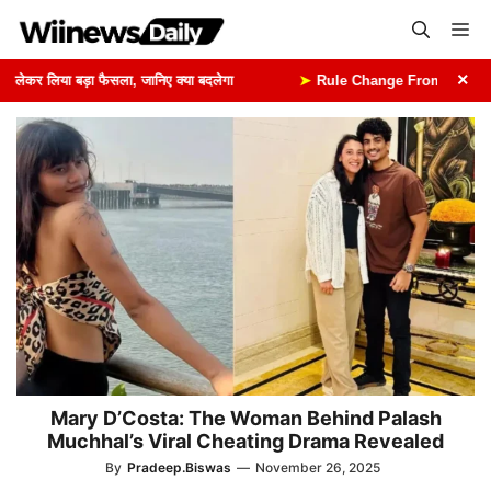
Skip
Me
to
content
×
कर लिया बड़ा फैसला, जानिए क्या बदलेगा
➤
Rule Change From 1st August: 1 
Mary D’Costa: The Woman Behind Palash
Muchhal’s Viral Cheating Drama Revealed
By
Pradeep.Biswas
—
November 26, 2025