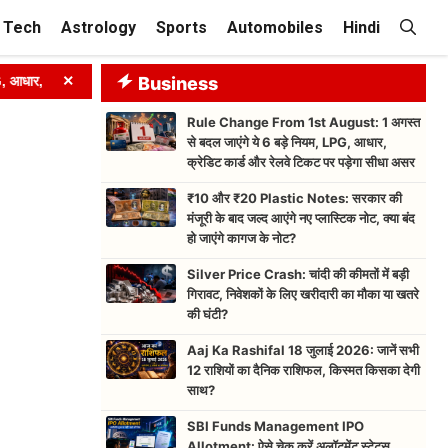
Tech
Astrology
Sports
Automobiles
Hindi
×
 क्रेडिट कार्ड और रेलवे टिकट पर पड़ेगा सीधा असर
Business
➤
₹10 और ₹20 Plasti
Rule Change From 1st August: 1 अगस्त
से बदल जाएंगे ये 6 बड़े नियम, LPG, आधार,
क्रेडिट कार्ड और रेलवे टिकट पर पड़ेगा सीधा असर
₹10 और ₹20 Plastic Notes: सरकार की
मंजूरी के बाद जल्द आएंगे नए प्लास्टिक नोट, क्या बंद
हो जाएंगे कागज के नोट?
Silver Price Crash: चांदी की कीमतों में बड़ी
गिरावट, निवेशकों के लिए खरीदारी का मौका या खतरे
की घंटी?
Aaj Ka Rashifal 18 जुलाई 2026: जानें सभी
12 राशियों का दैनिक राशिफल, किस्मत किसका देगी
साथ?
SBI Funds Management IPO
Allotment: ऐसे चेक करें अलॉटमेंट स्टेटस,