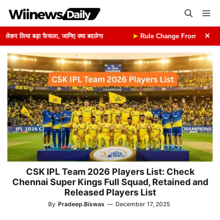
Skip
Me
to
content
×
कर लिया बड़ा फैसला, जानिए क्या बदलेगा
➤
Rule Change From 1st August: 1 
CSK IPL Team 2026 Players List: Check
Chennai Super Kings Full Squad, Retained and
Released Players List
By
Pradeep.Biswas
—
December 17, 2025