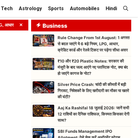
Tech
Astrology
Sports
Automobiles
Hindi
×
, क्रेडिट कार्ड और रेलवे टिकट पर पड़ेगा सीधा असर
Business
➤
₹10 और ₹20 Plast
Rule Change From 1st August: 1 अगस्त
से बदल जाएंगे ये 6 बड़े नियम, LPG, आधार,
क्रेडिट कार्ड और रेलवे टिकट पर पड़ेगा सीधा असर
₹10 और ₹20 Plastic Notes: सरकार की
मंजूरी के बाद जल्द आएंगे नए प्लास्टिक नोट, क्या बंद
हो जाएंगे कागज के नोट?
Silver Price Crash: चांदी की कीमतों में बड़ी
गिरावट, निवेशकों के लिए खरीदारी का मौका या खतरे
की घंटी?
Aaj Ka Rashifal 18 जुलाई 2026: जानें सभी
12 राशियों का दैनिक राशिफल, किस्मत किसका देगी
साथ?
SBI Funds Management IPO
Allotment: ऐसे चेक करें अलॉटमेंट स्टेटस,