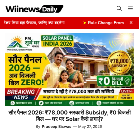
Skip
Me
to
content
×
कर लिया बड़ा फैसला, जानिए क्या बदलेगा
➤
Rule Change From 1st August: 1 अ
सौर पैनल 2026: ₹78,000 सरकारी Subsidy, ₹0 बिजली
बिल — घर पर Solar कैसे लगाएं?
By
Pradeep.Biswas
—
May 27, 2026