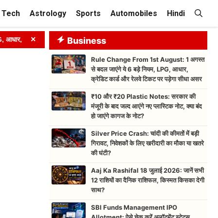
Tech
Astrology
Sports
Automobiles
Hindi
×
 क्रेडिट कार्ड और रेलवे टिकट पर पड़ेगा सीधा असर
Business
➤
₹10 और ₹20 Plasti
Rule Change From 1st August: 1 अगस्त
से बदल जाएंगे ये 6 बड़े नियम, LPG, आधार,
क्रेडिट कार्ड और रेलवे टिकट पर पड़ेगा सीधा असर
₹10 और ₹20 Plastic Notes: सरकार की
मंजूरी के बाद जल्द आएंगे नए प्लास्टिक नोट, क्या बंद
हो जाएंगे कागज के नोट?
Silver Price Crash: चांदी की कीमतों में बड़ी
गिरावट, निवेशकों के लिए खरीदारी का मौका या खतरे
की घंटी?
Aaj Ka Rashifal 18 जुलाई 2026: जानें सभी
12 राशियों का दैनिक राशिफल, किस्मत किसका देगी
साथ?
SBI Funds Management IPO
Allotment: ऐसे चेक करें अलॉटमेंट स्टेटस,