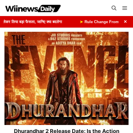
Skip
Me
to
content
×
र लिया बड़ा फैसला, जानिए क्या बदलेगा
➤
Rule Change From 1st August: 1 अ
Dhurandhar 2 Release Date: Is the Action