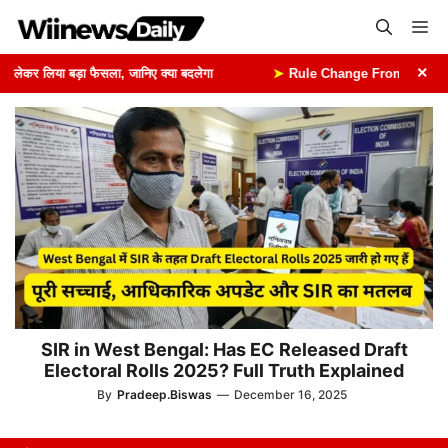
Skip
Me
to
content
×
ेकर लिया बड़ा फैसला, जानिए क्या बदलेगा
➤
Rule Change From 1st August: 1 
SIR in West Bengal: Has EC Released Draft
Electoral Rolls 2025? Full Truth Explained
By
Pradeep.Biswas
—
December 16, 2025