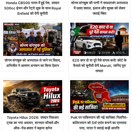
Honda CB500 भारत में हुई पेश, दमदार
सोनम वांगचुक की पत्नी ने सफदरजंग अस्पताल
500cc इंजन और रेट्रो लुक के साथ Royal
में उठाए सवाल, इलाज और सुरक्षा को लेकर
Enfield को देगी चुनौती
जताई चिंता
सोनम वांगचुक को अस्पताल ले जाने पर विवाद,
E20 कार दो या पूरे पैसे वापस करो! कोर्ट के
अभिजीत ने आमरण अनशन का किया ऐलान
फैसले को चुनौती देगी Maruti, जानिए पूरा
मामला
Toyota Hilux 2026: दमदार पिकअप
PoK पर पाकिस्तान की नई साजिश! गिलगित-
ट्रक का नया अवतार, शानदार फीचर्स और
बाल्टिस्तान को 5वां प्रांत बनाने का प्रस्ताव
ऑफ-रोड क्षमता ने बढ़ाया क्रेज
पास, भारत ने जताई कड़ी आपत्ति