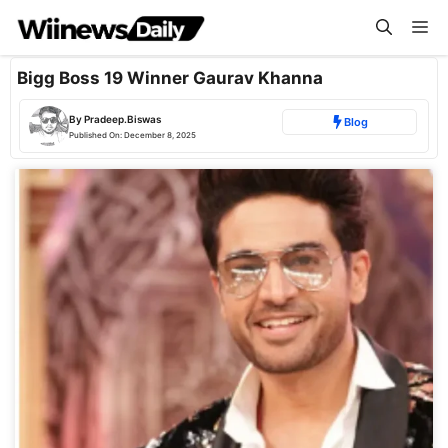
Skip
Me
to
content
Bigg Boss 19 Winner Gaurav Khanna
By
Pradeep.Biswas
Blog
Published On:
December 8, 2025