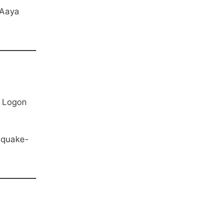
 Aaya
i Logon
hquake-