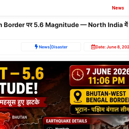
News
Border पर 5.6 Magnitude — North India में 
News
|
Disaster
Date:
June 8, 20