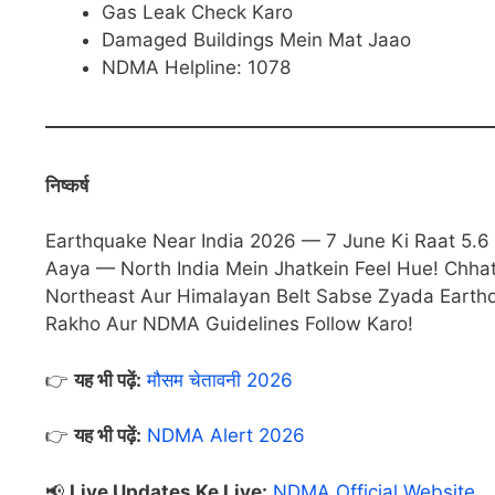
Gas Leak Check Karo
Damaged Buildings Mein Mat Jaao
NDMA Helpline: 1078
निष्कर्ष
Earthquake Near India 2026 — 7 June Ki Raat 5.6
Aaya — North India Mein Jhatkein Feel Hue! Chhat
Northeast Aur Himalayan Belt Sabse Zyada Earthq
Rakho Aur NDMA Guidelines Follow Karo!
👉
यह भी पढ़ें:
मौसम चेतावनी 2026
👉
यह भी पढ़ें:
NDMA Alert 2026
📢
Live Updates Ke Liye:
NDMA Official Website