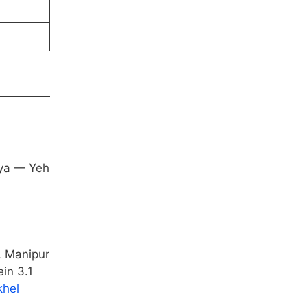
aya — Yeh
, Manipur
in 3.1
hel