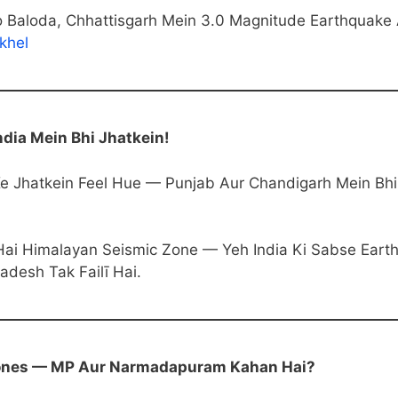
 Baloda, Chhattisgarh Mein 3.0 Magnitude Earthquake
khel
ndia Mein Bhi Jhatkein!
Ke Jhatkein Feel Hue — Punjab Aur Chandigarh Mein Bh
Hai Himalayan Seismic Zone — Yeh India Ki Sabse Eart
desh Tak Failī Hai.
 Zones — MP Aur Narmadapuram Kahan Hai?