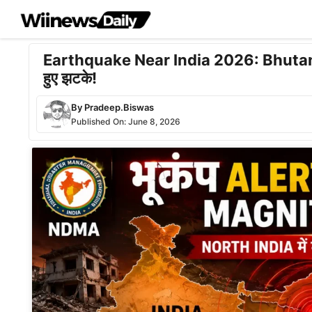
Skip
to
content
Earthquake Near India 2026: Bhutan 
हुए झटके!
By
Pradeep.Biswas
Published On:
June 8, 2026