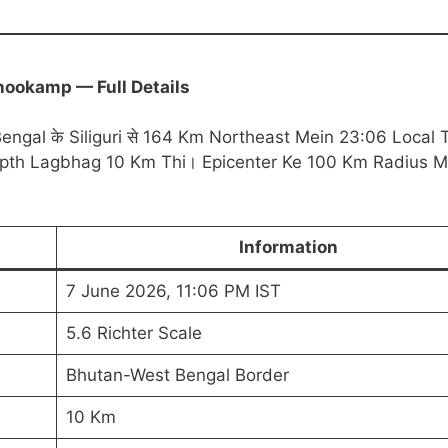
hookamp — Full Details
ngal के Siliguri से 164 Km Northeast Mein 23:06 Local 
epth Lagbhag 10 Km Thi। Epicenter Ke 100 Km Radius M
Information
7 June 2026, 11:06 PM IST
5.6 Richter Scale
Bhutan-West Bengal Border
10 Km