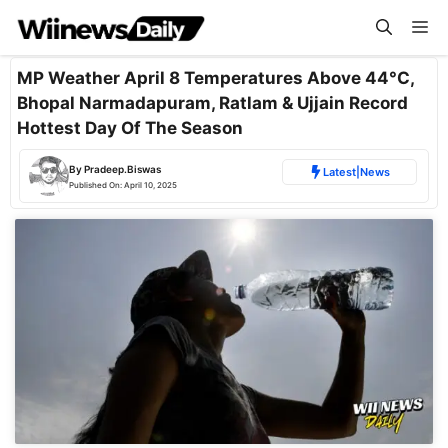
Skip
Me
to
content
MP Weather April 8 Temperatures Above 44°C,
Bhopal Narmadapuram, Ratlam & Ujjain Record
Hottest Day Of The Season
By
Pradeep.Biswas
Latest
|
News
Published On:
April 10, 2025