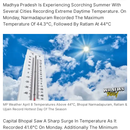
Madhya Pradesh Is Experiencing Scorching Summer With
Several Cities Recording Extreme Daytime Temperature. On
Monday, Narmadapuram Recorded The Maximum
Temperature Of 44.3°C, Followed By Ratlam At 44°C
MP Weather April 8 Temperatures Above 44°C, Bhopal Narmadapuram, Ratlam &
Ujjain Record Hottest Day Of The Season
Capital Bhopal Saw A Sharp Surge In Temperature As It
Recorded 41.6°C On Monday. Additionally The Minimum