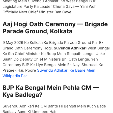
Meeting Mein Suvendu Adhikari Ko West Bengal BJP
Legislature Party Ka Leader Chuna Gaya — Yani Woh
Officially Next Chief Minister Ban Gaye.
Aaj Hogi Oath Ceremony — Brigade
Parade Ground, Kolkata
9 May 2026 Ko Kolkata Ke Brigade Parade Ground Par Ek
Grand Oath Ceremony Hogi.
Suvendu Adhikari
West Bengal
Ke 9th Chief Minister Ke Roop Mein Shapath Lenge. Unke
Saath Do Deputy Chief Ministers Bhi Oath Lenge. Yeh
Ceremony BJP Ke Liye Bengal Mein Ek Nayi Shuruaat Ka
Prateek Hai. Poore
Suvendu Adhikari Ke Baare Mein
Wikipedia Par
BJP Ka Bengal Mein Pehla CM —
Kya Badlega?
Suvendu Adhikari Ke CM Bante Hi Bengal Mein Kuch Bade
Badlaav Aane Ki Ummeed Hai: