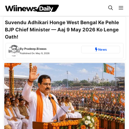
Skip
Me
to
content
Suvendu Adhikari Honge West Bengal Ke Pehle
BJP Chief Minister — Aaj 9 May 2026 Ko Lenge
Oath!
By
Pradeep.Biswas
News
Published On:
May 9, 2026