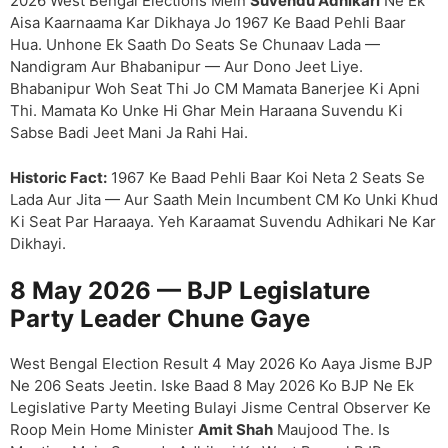
2026 West Bengal Elections Mein
Suvendu Adhikari
Ne Ek
Aisa Kaarnaama Kar Dikhaya Jo 1967 Ke Baad Pehli Baar
Hua. Unhone Ek Saath Do Seats Se Chunaav Lada —
Nandigram Aur Bhabanipur — Aur Dono Jeet Liye.
Bhabanipur Woh Seat Thi Jo CM Mamata Banerjee Ki Apni
Thi. Mamata Ko Unke Hi Ghar Mein Haraana Suvendu Ki
Sabse Badi Jeet Mani Ja Rahi Hai.
Historic Fact:
1967 Ke Baad Pehli Baar Koi Neta 2 Seats Se
Lada Aur Jita — Aur Saath Mein Incumbent CM Ko Unki Khud
Ki Seat Par Haraaya. Yeh Karaamat Suvendu Adhikari Ne Kar
Dikhayi.
8 May 2026 — BJP Legislature
Party Leader Chune Gaye
West Bengal Election Result 4 May 2026 Ko Aaya Jisme BJP
Ne 206 Seats Jeetin. Iske Baad 8 May 2026 Ko BJP Ne Ek
Legislative Party Meeting Bulayi Jisme Central Observer Ke
Roop Mein Home Minister
Amit Shah
Maujood The. Is