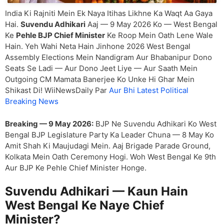
India Ki Rajniti Mein Ek Naya Itihas Likhne Ka Waqt Aa Gaya
Hai.
Suvendu Adhikari
Aaj — 9 May 2026 Ko — West Bengal
Ke
Pehle BJP Chief Minister
Ke Roop Mein Oath Lene Wale
Hain. Yeh Wahi Neta Hain Jinhone 2026 West Bengal
Assembly Elections Mein Nandigram Aur Bhabanipur Dono
Seats Se Ladi — Aur Dono Jeet Liye — Aur Saath Mein
Outgoing CM Mamata Banerjee Ko Unke Hi Ghar Mein
Shikast Di! WiiNewsDaily Par
Aur Bhi Latest Political
Breaking News
Breaking — 9 May 2026:
BJP Ne Suvendu Adhikari Ko West
Bengal BJP Legislature Party Ka Leader Chuna — 8 May Ko
Amit Shah Ki Maujudagi Mein. Aaj Brigade Parade Ground,
Kolkata Mein Oath Ceremony Hogi. Woh West Bengal Ke 9th
Aur BJP Ke Pehle Chief Minister Honge.
Suvendu Adhikari — Kaun Hain
West Bengal Ke Naye Chief
Minister?